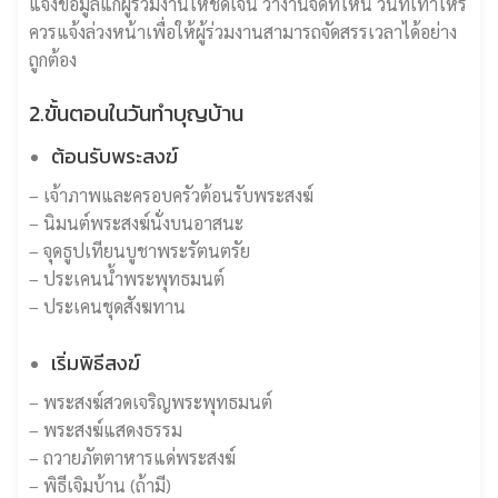
แจ้งข้อมูลแก่ผู้ร่วมงานให้ชัดเจน ว่างานจัดที่ไหน วันที่เท่าไหร่
ควรแจ้งล่วงหน้าเพื่อให้ผู้ร่วมงานสามารถจัดสรรเวลาได้อย่าง
ถูกต้อง
2.ขั้นตอนในวันทำบุญบ้าน
ต้อนรับพระสงฆ์
– เจ้าภาพและครอบครัวต้อนรับพระสงฆ์
– นิมนต์พระสงฆ์นั่งบนอาสนะ
– จุดธูปเทียนบูชาพระรัตนตรัย
– ประเคนน้ำพระพุทธมนต์
– ประเคนชุดสังฆทาน
เริ่มพิธีสงฆ์
– พระสงฆ์สวดเจริญพระพุทธมนต์
– พระสงฆ์แสดงธรรม
– ถวายภัตตาหารแด่พระสงฆ์
– พิธีเจิมบ้าน (ถ้ามี)