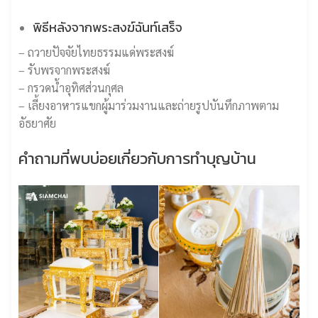
พิธีหลังจากพระสงฆ์ฉันท์เสร็จ
– ถวายปัจจัยไทยธรรมแด่พระสงฆ์
– รับพรจากพระสงฆ์
– กรวดน้ำอุทิศส่วนกุศล
– เลี้ยงอาหารแขกผู้มาร่วมงานและถ่ายรูปบันทึกภาพตาม
อัธยาศัย
คำถามที่พบบ่อยเกี่ยวกับการทำบุญบ้าน